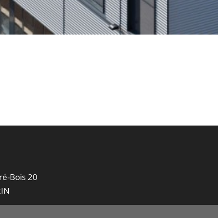
ré-Bois 20
RIN
le 1882
E-mail
+41 26 46